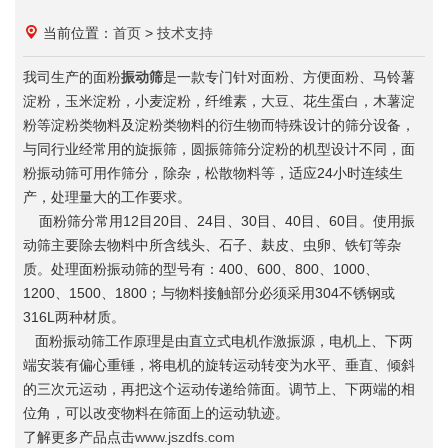
当前位置：
首页
>
技术支持
我司生产的面粉
振动筛
是一款专门针对面粉、方便面粉、马铃薯
淀粉，玉米淀粉，小麦淀粉，纤维素，大豆、花生蛋白，木薯淀
粉等淀粉类物料及淀粉类物料的衍生物而特殊设计的筛分设备，
与同行业经常用的旋振筛，圆振筛筛分淀粉的机型设计不同，面
粉振动筛可用作筛分，除杂，松散物料等，适应24小时连续生
产，处理量大的工作要求。
面粉筛分常用12目20目、24目、30目、40目、60目。使用振
动筛主要除去物料中所含线头、石子、麸皮、虫卵、铁钉等杂
质。处理面粉振动筛的型号有：400、600、800、1000、
1200、1500、1800；与物料接触部分必须采用304不锈钢或
316L两种材质。
面粉振动筛工作原理是由直立式电机作激振源，电机上、下两
端安装有偏心重锤，将电机的旋转运动转变为水平、垂直、倾斜
的三次元运动，再把这个运动传递给筛面。调节上、下两端的相
位角，可以改变物料在筛面上的运动轨迹。
了解更多产品点击
www.jszdfs.com